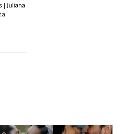
| Juliana
da