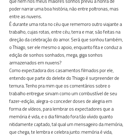
que nem nos meus maiores sonhos previu a honra de
poder narrar uma boa história, não entre poltronas, mas
entre as nuvens.
É durante uma rota no céu que rememoro outro viajante a
trabalho, cujas rotas, entre céu, terra e mar, são feitas na
direção da celebração do amor. Será que sonhou também,
o Thiago, ser ele mesmo o apoio, enquanto fita e conduz a
edição de sonhos sonhados, mega, giga sonhos
armazenados em nuvens?
Como expectadora dos casamentos filmados por ele,
entendo que parte do deleite do Thiago é surpreender de
ternura. Tenho pra mim que os comentários sobre o
trabalho entregue sirvam como um combustível de seu
fazer-edição, alegra-o conceder doses de alegria em
forma de vídeos, para lembrar os expectadores que a
memória é vida, e o dia filmado fora tão vívido quanto
nitidamente captado, tal qual um mensageiro da memória,
que chega, te lembra e celebra junto: memória é vida,