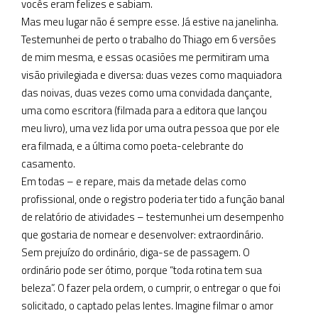
vocês eram felizes e sabiam.
Mas meu lugar não é sempre esse. Já estive na janelinha.
Testemunhei de perto o trabalho do Thiago em 6 versões
de mim mesma, e essas ocasiões me permitiram uma
visão privilegiada e diversa: duas vezes como maquiadora
das noivas, duas vezes como uma convidada dançante,
uma como escritora (filmada para a editora que lançou
meu livro), uma vez lida por uma outra pessoa que por ele
era filmada, e a última como poeta-celebrante do
casamento.
Em todas – e repare, mais da metade delas como
profissional, onde o registro poderia ter tido a função banal
de relatório de atividades – testemunhei um desempenho
que gostaria de nomear e desenvolver: extraordinário.
Sem prejuízo do ordinário, diga-se de passagem. O
ordinário pode ser ótimo, porque “toda rotina tem sua
beleza”. O fazer pela ordem, o cumprir, o entregar o que foi
solicitado, o captado pelas lentes. Imagine filmar o amor